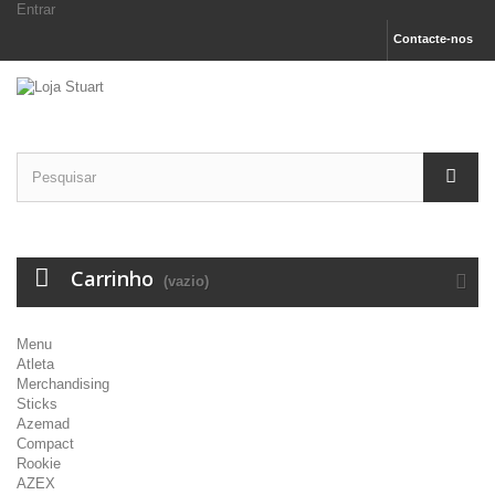
Entrar
Contacte-nos
Carrinho
(vazio)
Menu
Atleta
Merchandising
Sticks
Azemad
Compact
Rookie
AZEX