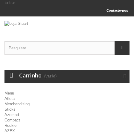
Entrar
Contacte-nos
Carrinho
(vazio)
Menu
Atleta
Merchandising
Sticks
Azemad
Compact
Rookie
AZEX