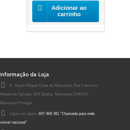
Adicionar ao
carrinho
Informação da Loja
A. Stuart Hóquei Clube de Massamá, Rua Francisco
Ribeiro de Spínola, S/N Queluz, Massamá 2745-872
Massamá Portugal
Ligue-nos agora:
937 468 381 "Chamada para rede
móvel nacional"