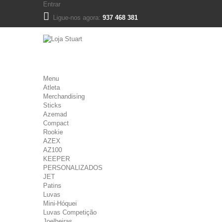
Entrar
Ligue-nos agora:
937 468 381
Menu
Atleta
Merchandising
Sticks
Azemad
Compact
Rookie
AZEX
AZ100
KEEPER
PERSONALIZADOS
JET
Patins
Luvas
Mini-Hóquei
Luvas Competição
Joelheiras