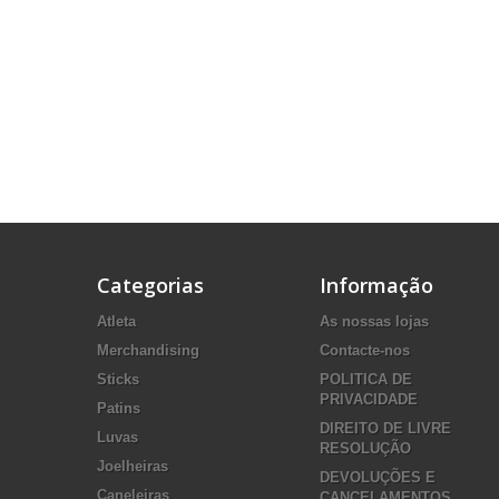
Categorias
Informação
Atleta
As nossas lojas
Merchandising
Contacte-nos
Sticks
POLITICA DE
PRIVACIDADE
Patins
DIREITO DE LIVRE
Luvas
RESOLUÇÃO
Joelheiras
DEVOLUÇÕES E
Caneleiras
CANCELAMENTOS