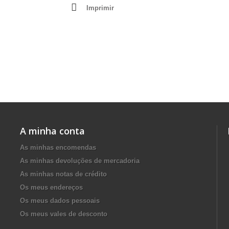
Imprimir
A minha conta
As minhas encomendas
As minhas devoluções de mercadoria
As minhas notas de crédito
Os meus endereços
Os meus dados pessoais
Os meus vales de desconto