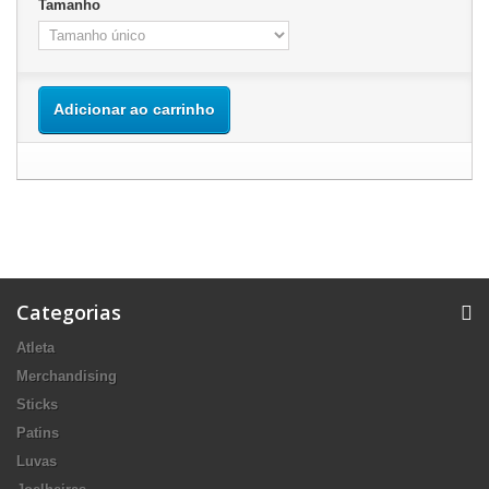
Tamanho
Adicionar ao carrinho
Categorias
Atleta
Merchandising
Sticks
Patins
Luvas