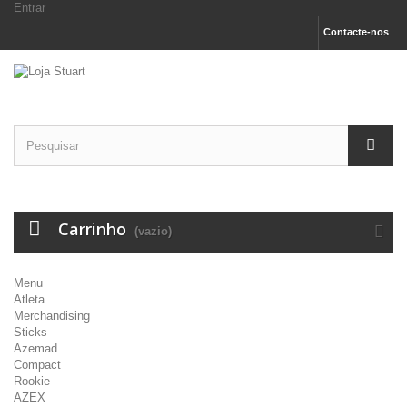
Entrar
Contacte-nos
Carrinho
(vazio)
Menu
Atleta
Merchandising
Sticks
Azemad
Compact
Rookie
AZEX