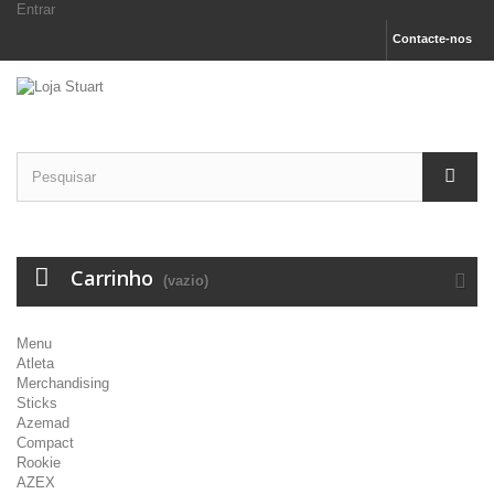
Entrar
Contacte-nos
Carrinho
(vazio)
Menu
Atleta
Merchandising
Sticks
Azemad
Compact
Rookie
AZEX