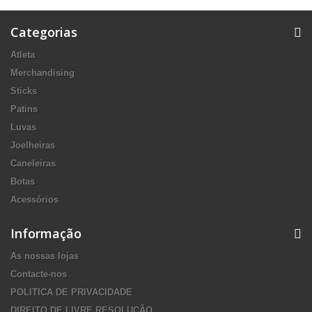
Categorias
Atleta
Merchandising
Sticks
Patins
Luvas
Joelheiras
Caneleiras
Botas
Acessórios
Informação
As nossas lojas
Contacte-nos
POLITICA DE PRIVACIDADE
DIREITO DE LIVRE RESOLUÇÃO