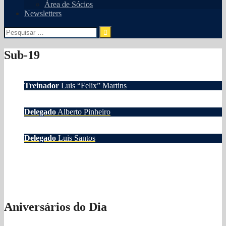
Área de Sócios
Newsletters
Pesquisar
por:
Sub-19
Treinador
Luis “Felix” Martins
Delegado
Alberto Pinheiro
Delegado
Luis Santos
Aniversários do Dia