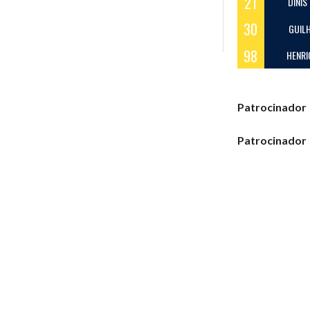
21
DINIS
30
GUIL
98
HENRI
Patrocinador
Patrocinador