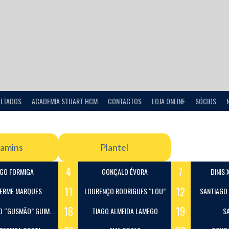
ULTADOS
ACADEMIA STUART HCM
CONTACTOS
LOJA ONLINE
SÓCIOS
amins
Plantel
4
7
AGO FORMIGA
GONÇALO ÉVORA
DINIS 
11
12
HERME MARQUES
LOURENÇO RODRIGUES “LOU”
SANTIAGO 
18
19
“GUSMÃO” GUIMARÃES
TIAGO ALMEIDA LAMEGO
S