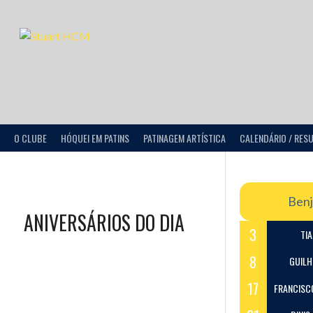
O CLUBE
HÓQUEI EM PATINS
PATINAGEM ARTÍSTICA
CALENDÁRIO / RES
Benj
ANIVERSÁRIOS DO DIA
3
TI
8
GUIL
17
FRANCISCO 