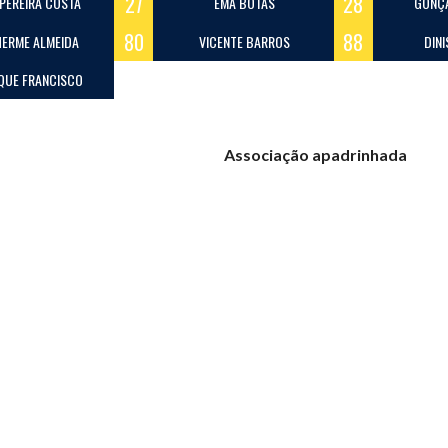
27
28
 PEREIRA COSTA
EMA BOTAS
GONÇ
80
88
HERME ALMEIDA
VICENTE BARROS
DIN
QUE FRANCISCO
Associação apadrinhada