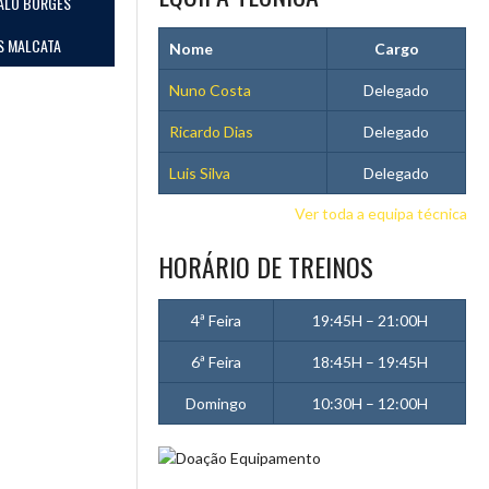
ALO BORGES
IS MALCATA
Nome
Cargo
Nuno Costa
Delegado
Ricardo Dias
Delegado
Luis Silva
Delegado
Ver toda a equipa técnica
HORÁRIO DE TREINOS
4ª Feira
19:45H – 21:00H
6ª Feira
18:45H – 19:45H
Domingo
10:30H – 12:00H