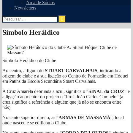
Área de Sócios
Newsletters
Pesquisar
por:
Símbolo Heráldico
Símbolo Heráldico do Clube
Ao centro, a figura do
STUART CARVALHAIS
, indicando a
origem do clube e a sua ligação ao Centro de Formação em Hóquei
em Patins da Escola Secundária Stuart Carvalhais.
A Cruz Amarela debruada a azul, significa o “
SINAL da CRUZ
” e
a ligação ao mentor do projeto o “Prof. João Carlos Campelo” (a
cruz significa a referência a alguém que já não se encontra entre
nós).
No canto superior direito, as “
ARMAS DE MASSAMÁ
”, local
onde nasceu e se edificou o Clube.
No canto superior esquerdo, a “
COROA DE LOUROS
“, símbolo