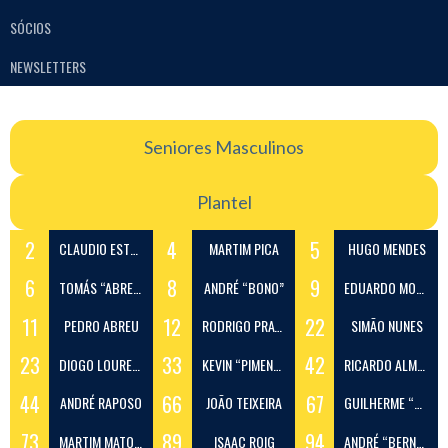
SÓCIOS
NEWSLETTERS
Seniores Masculinos
Plantel
2
4
5
CLAUDIO ESTEVES
MARTIM PICA
HUGO MENDES
6
8
9
TOMÁS “ABREU”
ANDRÉ “BONO”
EDUARDO MONGINHO
11
12
22
PEDRO ABREU
RODRIGO PRATAS
SIMÃO NUNES
23
33
42
DIOGO LOURENÇO
KEVIN “PIMENTEL” SIMÕES
RICARDO ALMEIDA
44
66
67
ANDRÉ RAPOSO
JOÃO TEIXEIRA
GUILHERME “POTIER”
73
89
94
MARTIM MATOS “SHIRLEY”
ISAAC ROIG
ANDRÉ “BERNARDES”