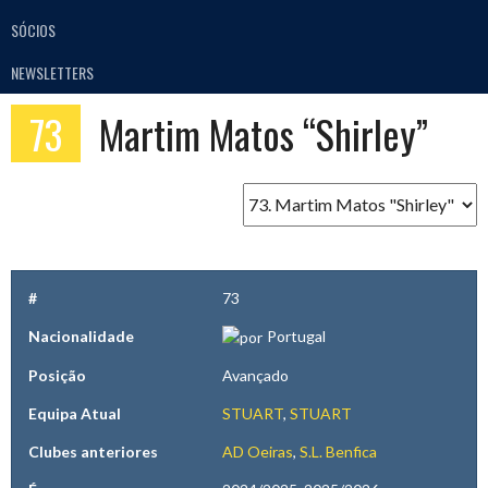
SÓCIOS
NEWSLETTERS
73
Martim Matos “Shirley”
#
73
Nacionalidade
Portugal
Posição
Avançado
Equipa Atual
STUART
,
STUART
Clubes anteriores
AD Oeiras
,
S.L. Benfica