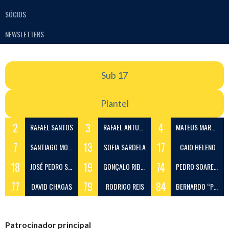
SÓCIOS
NEWSLETTERS
Sub 17
Plantel
2
3
4
RAFAEL SANTOS
RAFAEL ANTUNES
MATEUS MARQUES
7
13
17
SANTIAGO MORAIS “SANTI”
SOFIA SARDELA
CAIO HELENO
18
19
74
JOSÉ PEDRO SANTOS
GONÇALO RIBEIRO COSTA
PEDRO SOARES “PEKAS”
77
79
84
DAVID CHAGAS
RODRIGO REIS
BERNARDO “PICA”
Patrocinador principal