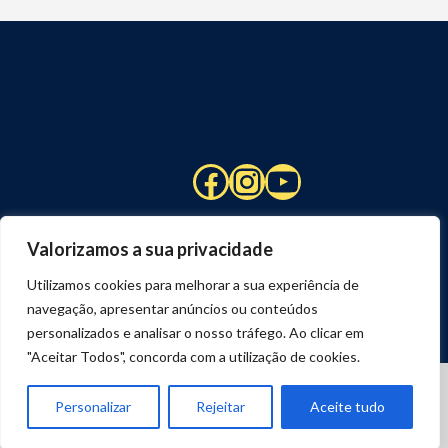
Facebook
Instagram
YouTube
Valorizamos a sua privacidade
Utilizamos cookies para melhorar a sua experiência de
navegação, apresentar anúncios ou conteúdos
personalizados e analisar o nosso tráfego. Ao clicar em
"Aceitar Todos", concorda com a utilização de cookies.
© 2026 STUART HCM | TODOS OS DIREITOS RESERVADOS
DESENVOLVIDO POR
JOSEXAVIER.COM
Personalizar
Rejeitar
Aceite tudo