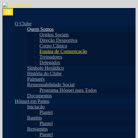
O Clube
Quem Somos
Orgãos Sociais
Direção Desportiva
Corpo Clínico
Equipa de Comunicação
Treinadores
Delegados
Símbolo Heráldico
História do Clube
Palmarés
Responsabilidade Social
Programa Hóquei para Todos
Documentos
Hóquei em Patins
Iniciação
Plantel
Bambis
Plantel
Benjamins
Plantel