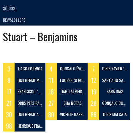
SÓCIOS
NEWSLETTERS
Stuart – Benjamins
3
4
7
TIAGO FORMIGA
GONÇALO ÉVORA
DINIS XAVIER “XAVI”
8
11
12
GUILHERME MARQUES
LOURENÇO RODRIGUES “LOU”
SANTIAGO SANTOS “SANTI”
17
18
19
FRANCISCO “GUSMÃO” GUIMARÃES
TIAGO ALMEIDA LAMEGO
SARA DIAS
21
27
28
DINIS PEREIRA COSTA
EMA BOTAS
GONÇALO BORGES
30
80
88
GUILHERME ALMEIDA
VICENTE BARROS
DINIS MALCATA
98
HENRIQUE FRANCISCO