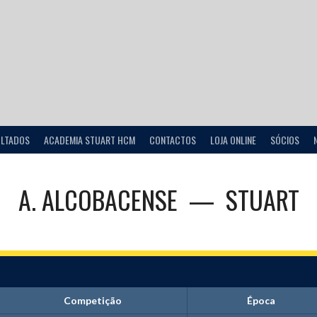
ULTADOS
ACADEMIA STUART HCM
CONTACTOS
LOJA ONLINE
SÓCIOS
A. ALCOBACENSE
—
STUART
Competição
Época