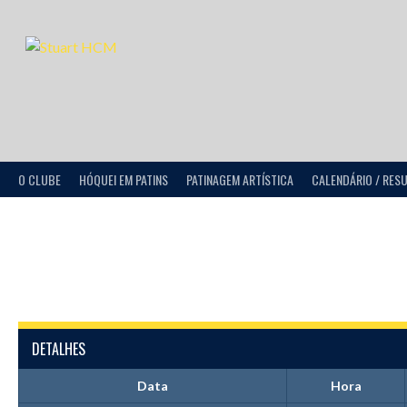
O CLUBE
HÓQUEI EM PATINS
PATINAGEM ARTÍSTICA
CALENDÁRIO / RES
DETALHES
Data
Hora