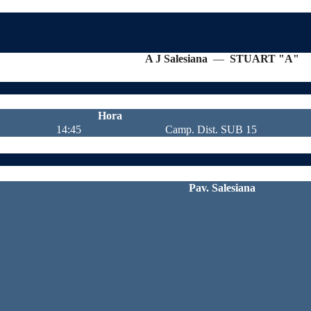
A J Salesiana
—
STUART "A"
Hora
14:45
Camp. Dist. SUB 15
Pav. Salesiana