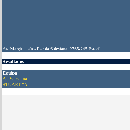
Av. Marginal s/n - Escola Salesiana, 2765-245 Estoril
Resultados
Equipa
A J Salesiana
STUART "A"