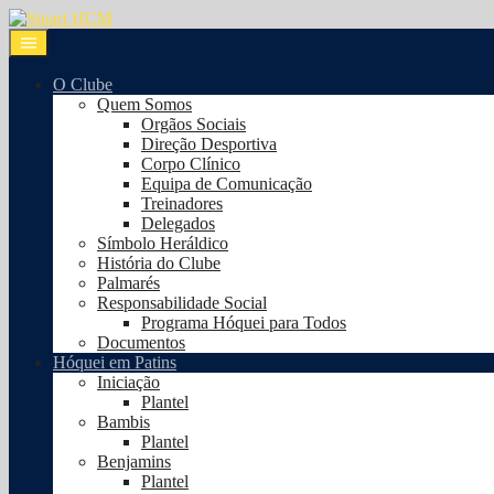
O Clube
Quem Somos
Orgãos Sociais
Direção Desportiva
Corpo Clínico
Equipa de Comunicação
Treinadores
Delegados
Símbolo Heráldico
História do Clube
Palmarés
Responsabilidade Social
Programa Hóquei para Todos
Documentos
Hóquei em Patins
Iniciação
Plantel
Bambis
Plantel
Benjamins
Plantel