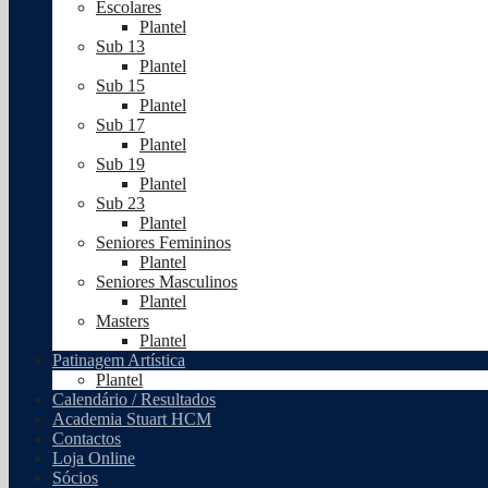
Escolares
Plantel
Sub 13
Plantel
Sub 15
Plantel
Sub 17
Plantel
Sub 19
Plantel
Sub 23
Plantel
Seniores Femininos
Plantel
Seniores Masculinos
Plantel
Masters
Plantel
Patinagem Artística
Plantel
Calendário / Resultados
Academia Stuart HCM
Contactos
Loja Online
Sócios