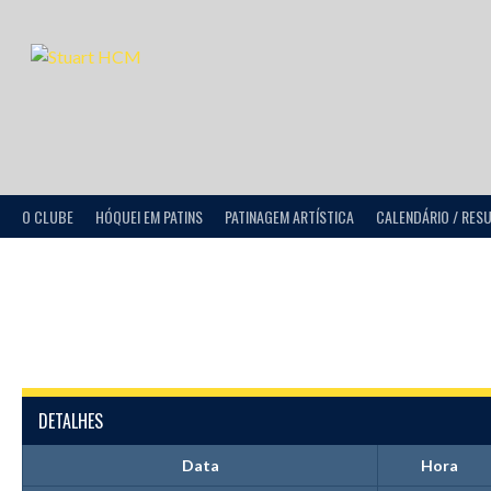
O CLUBE
HÓQUEI EM PATINS
PATINAGEM ARTÍSTICA
CALENDÁRIO / RES
DETALHES
Data
Hora