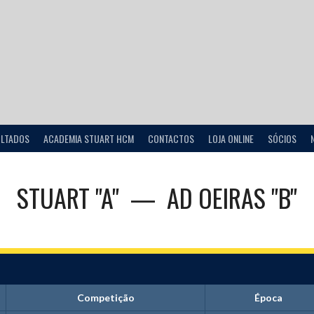
ULTADOS
ACADEMIA STUART HCM
CONTACTOS
LOJA ONLINE
SÓCIOS
STUART "A"
—
AD OEIRAS "B"
Competição
Época