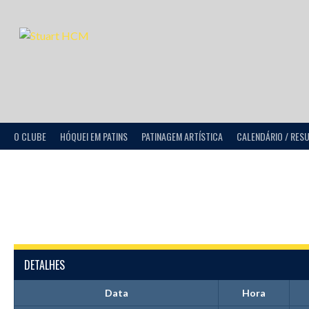
O CLUBE
HÓQUEI EM PATINS
PATINAGEM ARTÍSTICA
CALENDÁRIO / RES
DETALHES
Data
Hora