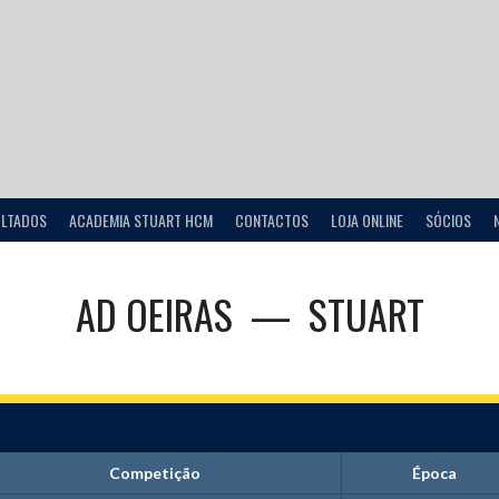
ULTADOS
ACADEMIA STUART HCM
CONTACTOS
LOJA ONLINE
SÓCIOS
AD OEIRAS
—
STUART
Competição
Época