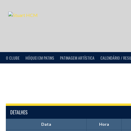
O CLUBE
HÓQUEI EM PATINS
PATINAGEM ARTÍSTICA
CALENDÁRIO / RES
DETALHES
Data
Hora