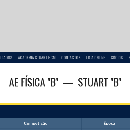
ULTADOS
ACADEMIA STUART HCM
CONTACTOS
LOJA ONLINE
SÓCIOS
AE FÍSICA "B"
—
STUART "B"
Competição
Época