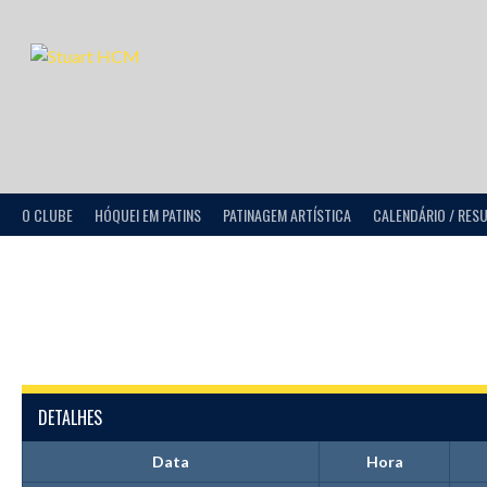
O CLUBE
HÓQUEI EM PATINS
PATINAGEM ARTÍSTICA
CALENDÁRIO / RES
DETALHES
Data
Hora