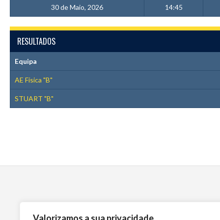
30 de Maio, 2026
14:45
RESULTADOS
Equipa
AE Física "B"
STUART "B"
Valorizamos a sua privacidade