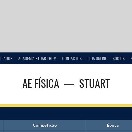
ULTADOS
ACADEMIA STUART HCM
CONTACTOS
LOJA ONLINE
SÓCIOS
AE FÍSICA
—
STUART
Competição
Época