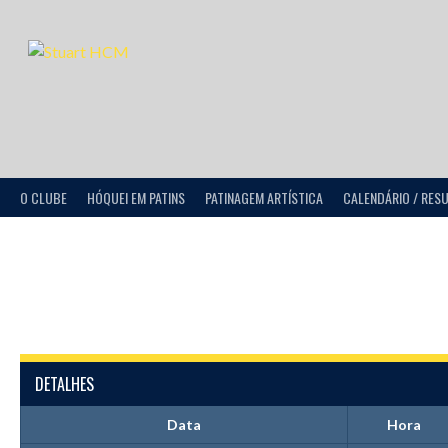
O CLUBE
HÓQUEI EM PATINS
PATINAGEM ARTÍSTICA
CALENDÁRIO / RES
DETALHES
Data
Hora