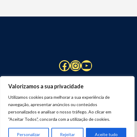
Facebook
Instagram
YouTube
Valorizamos a sua privacidade
Utilizamos cookies para melhorar a sua experiência de
navegação, apresentar anúncios ou conteúdos
personalizados e analisar o nosso tráfego. Ao clicar em
"Aceitar Todos", concorda com a utilização de cookies.
© 2026 STUART HCM | TODOS OS DIREITOS RESERVADOS
DESENVOLVIDO POR
JOSEXAVIER.COM
Personalizar
Rejeitar
Aceite tudo