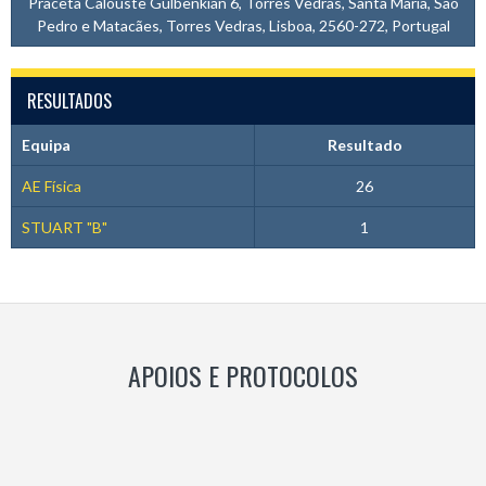
Praceta Calouste Gulbenkian 6, Torres Vedras, Santa Maria, São
Pedro e Matacães, Torres Vedras, Lisboa, 2560-272, Portugal
RESULTADOS
Equipa
Resultado
AE Física
26
STUART "B"
1
APOIOS E PROTOCOLOS