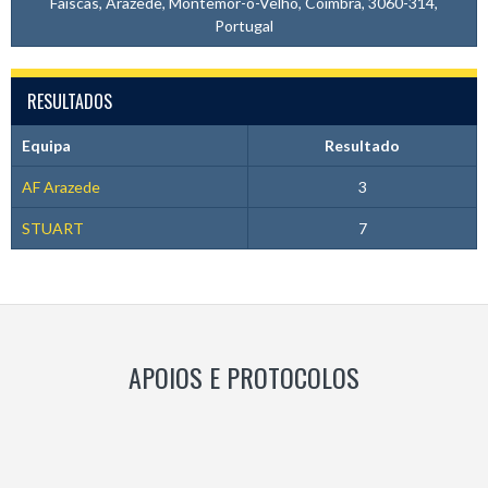
Faíscas, Arazede, Montemor-o-Velho, Coimbra, 3060-314,
Portugal
RESULTADOS
Equipa
Resultado
AF Arazede
3
STUART
7
APOIOS E PROTOCOLOS