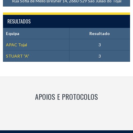
Rua Sofia de Mello Breyner 14, 2660-529 São Julião do Tojal
RESULTADOS
Equipa
Resultado
APAC Tojal
3
STUART "A"
3
APOIOS E PROTOCOLOS