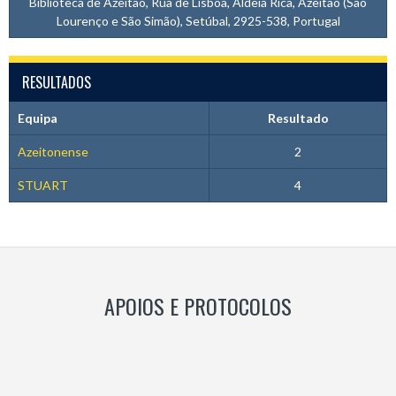
Biblioteca de Azeitão, Rua de Lisboa, Aldeia Rica, Azeitão (São
Lourenço e São Simão), Setúbal, 2925-538, Portugal
RESULTADOS
Equipa
Resultado
Azeitonense
2
STUART
4
APOIOS E PROTOCOLOS