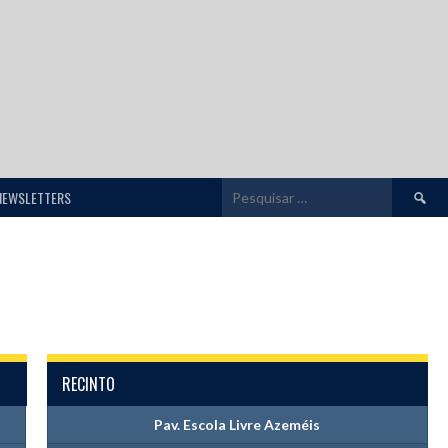
Pesquis
NEWSLETTERS
por:
RECINTO
Pav. Escola Livre Azeméis