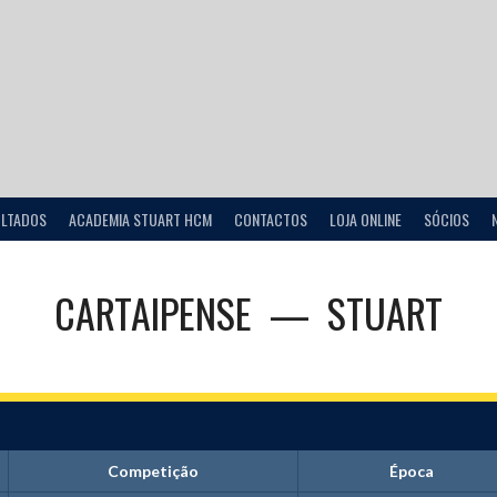
ULTADOS
ACADEMIA STUART HCM
CONTACTOS
LOJA ONLINE
SÓCIOS
CARTAIPENSE
—
STUART
Competição
Época