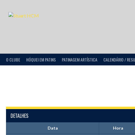
O CLUBE
HÓQUEI EM PATINS
PATINAGEM ARTÍSTICA
CALENDÁRIO / RES
DETALHES
Data
Hora