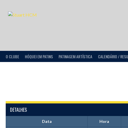
O CLUBE
HÓQUEI EM PATINS
PATINAGEM ARTÍSTICA
CALENDÁRIO / RES
DETALHES
Data
Hora