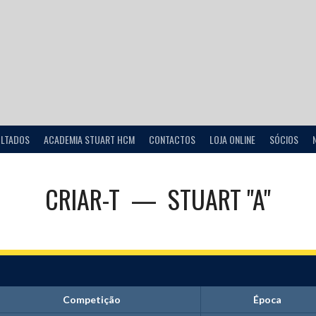
ULTADOS
ACADEMIA STUART HCM
CONTACTOS
LOJA ONLINE
SÓCIOS
CRIAR-T
—
STUART "A"
Competição
Época