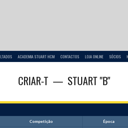
ULTADOS
ACADEMIA STUART HCM
CONTACTOS
LOJA ONLINE
SÓCIOS
CRIAR-T
—
STUART "B"
Competição
Época