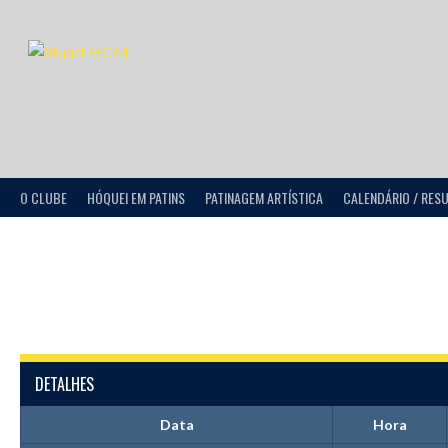
O CLUBE
HÓQUEI EM PATINS
PATINAGEM ARTÍSTICA
CALENDÁRIO / RES
DETALHES
Data
Hora