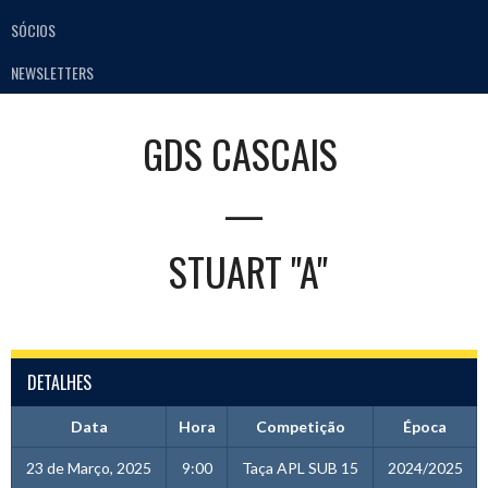
SÓCIOS
NEWSLETTERS
GDS CASCAIS
—
STUART "A"
DETALHES
Data
Hora
Competição
Época
23 de Março, 2025
9:00
Taça APL SUB 15
2024/2025