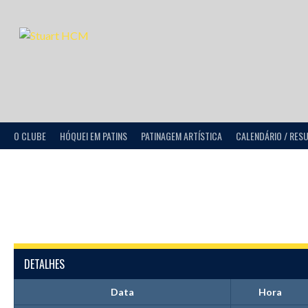
O CLUBE
HÓQUEI EM PATINS
PATINAGEM ARTÍSTICA
CALENDÁRIO / RES
DETALHES
Data
Hora