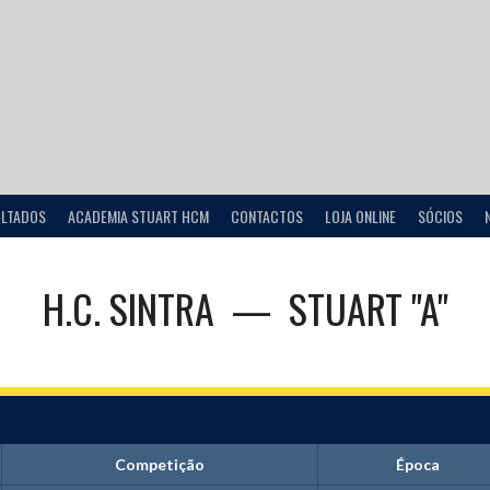
ULTADOS
ACADEMIA STUART HCM
CONTACTOS
LOJA ONLINE
SÓCIOS
H.C. SINTRA
—
STUART "A"
Competição
Época