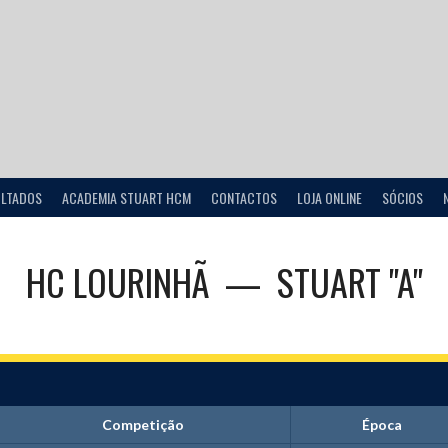
ULTADOS
ACADEMIA STUART HCM
CONTACTOS
LOJA ONLINE
SÓCIOS
HC LOURINHÃ
—
STUART "A"
Competição
Época