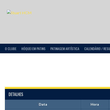
O CLUBE
HÓQUEI EM PATINS
PATINAGEM ARTÍSTICA
CALENDÁRIO / RES
DETALHES
Data
Hora