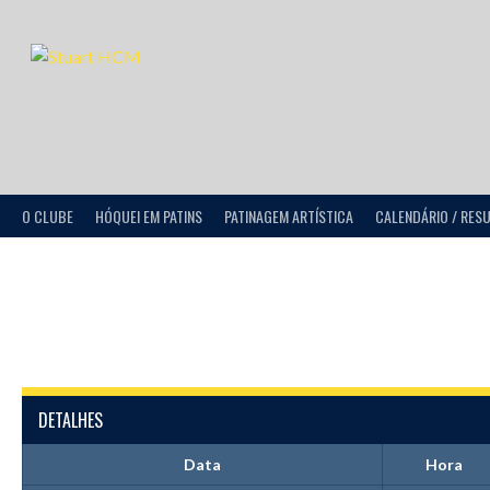
O CLUBE
HÓQUEI EM PATINS
PATINAGEM ARTÍSTICA
CALENDÁRIO / RES
DETALHES
Data
Hora