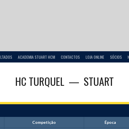
ULTADOS
ACADEMIA STUART HCM
CONTACTOS
LOJA ONLINE
SÓCIOS
HC TURQUEL
—
STUART
Competição
Época