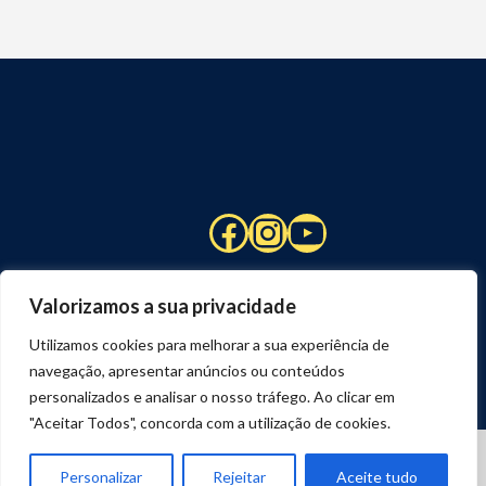
Facebook
Instagram
YouTube
Valorizamos a sua privacidade
Utilizamos cookies para melhorar a sua experiência de
navegação, apresentar anúncios ou conteúdos
personalizados e analisar o nosso tráfego. Ao clicar em
"Aceitar Todos", concorda com a utilização de cookies.
© 2026 STUART HCM | TODOS OS DIREITOS RESERVADOS
DESENVOLVIDO POR
JOSEXAVIER.COM
Personalizar
Rejeitar
Aceite tudo