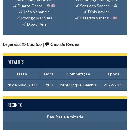
🏑 Duarte Costa – ©
🏑 Santiago Santos – ©
🏑 João Venâncio
🏑 Dinis Xavier
🏑 Rodrigo Marques
🏑 Catarina Santos –
🏑 Diogo Reis
Legenda:
©
Capitão |
🥅
Guarda
Redes
DETALHES
Data
Hora
Competição
Época
28 de Maio, 2023
9:00
Mini-Hóquei Bambis
2022/2023
RECINTO
Pav. Paz e Amizade