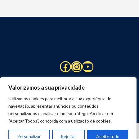
Facebook
Instagram
YouTube
Valorizamos a sua privacidade
Utilizamos cookies para melhorar a sua experiência de
navegação, apresentar anúncios ou conteúdos
personalizados e analisar o nosso tráfego. Ao clicar em
"Aceitar Todos", concorda com a utilização de cookies.
© 2026 STUART HCM | TODOS OS DIREITOS RESERVADOS
DESENVOLVIDO POR
JOSEXAVIER.COM
Personalizar
Rejeitar
Aceite tudo