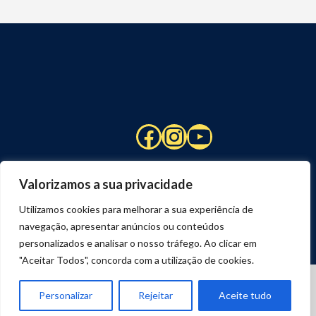
Facebook
Instagram
YouTube
Valorizamos a sua privacidade
Utilizamos cookies para melhorar a sua experiência de
navegação, apresentar anúncios ou conteúdos
personalizados e analisar o nosso tráfego. Ao clicar em
"Aceitar Todos", concorda com a utilização de cookies.
© 2026 STUART HCM | TODOS OS DIREITOS RESERVADOS
DESENVOLVIDO POR
JOSEXAVIER.COM
Personalizar
Rejeitar
Aceite tudo