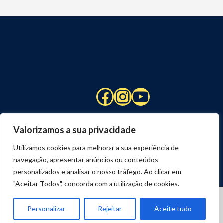
Facebook
Instagram
YouTube
Valorizamos a sua privacidade
Utilizamos cookies para melhorar a sua experiência de
navegação, apresentar anúncios ou conteúdos
personalizados e analisar o nosso tráfego. Ao clicar em
"Aceitar Todos", concorda com a utilização de cookies.
© 2026 STUART HCM | TODOS OS DIREITOS RESERVADOS
DESENVOLVIDO POR
JOSEXAVIER.COM
Personalizar
Rejeitar
Aceite tudo