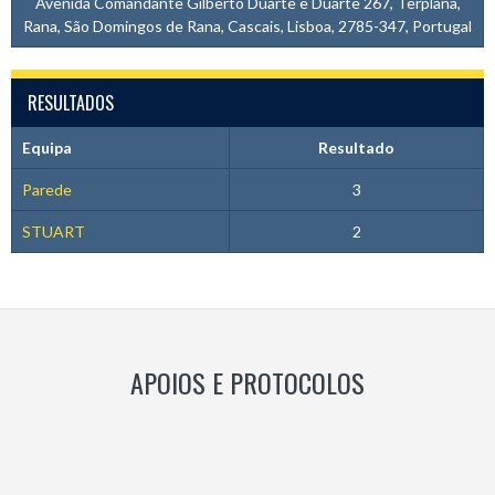
Avenida Comandante Gilberto Duarte e Duarte 267, Terplana,
Rana, São Domingos de Rana, Cascais, Lisboa, 2785-347, Portugal
RESULTADOS
Equipa
Resultado
Parede
3
STUART
2
APOIOS E PROTOCOLOS