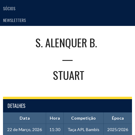
SÓCIOS
NEWSLETTERS
S. ALENQUER B.
—
STUART
DETALHES
Data
Hora
Competição
Época
22 de Março, 2026
11:30
Taça APL Bambis
2025/2026