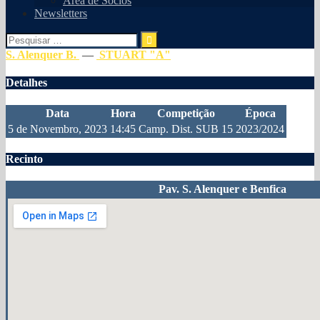
Área de Sócios
Newsletters
Pesquisar
por:
S. Alenquer B.
—
STUART "A"
Detalhes
Data
Hora
Competição
Época
5 de Novembro, 2023
14:45
Camp. Dist. SUB 15
2023/2024
Recinto
Pav. S. Alenquer e Benfica