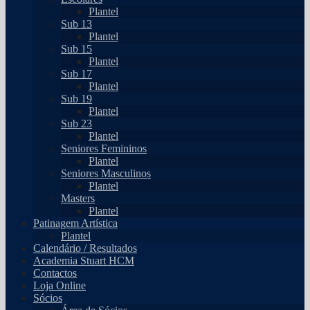
Plantel
Sub 13
Plantel
Sub 15
Plantel
Sub 17
Plantel
Sub 19
Plantel
Sub 23
Plantel
Seniores Femininos
Plantel
Seniores Masculinos
Plantel
Masters
Plantel
Patinagem Artística
Plantel
Calendário / Resultados
Academia Stuart HCM
Contactos
Loja Online
Sócios