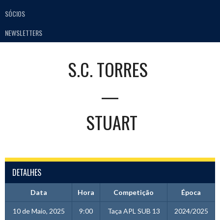
SÓCIOS
NEWSLETTERS
S.C. TORRES
—
STUART
DETALHES
Data
Hora
Competição
Época
10 de Maio, 2025
9:00
Taça APL SUB 13
2024/2025