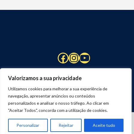
Facebook
Instagram
YouTube
Valorizamos a sua privacidade
Utilizamos cookies para melhorar a sua experiência de
navegação, apresentar anúncios ou conteúdos
personalizados e analisar o nosso tráfego. Ao clicar em
"Aceitar Todos", concorda com a utilização de cookies.
© 2026 STUART HCM | TODOS OS DIREITOS RESERVADOS
DESENVOLVIDO POR
JOSEXAVIER.COM
Personalizar
Rejeitar
Aceite tudo