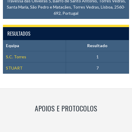
Travessa das Oliveiras 5, Bairro de Santo António, Torres Vedras,
Santa Maria, São Pedro e Matacães, Torres Vedras, Lisboa, 2560-
692, Portugal
RESULTADOS
Equipa
Resultado
S.C. Torres
1
STUART
7
APOIOS E PROTOCOLOS