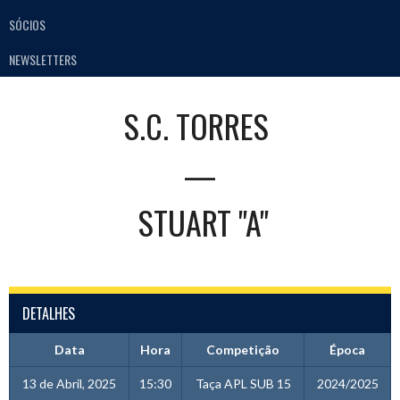
SÓCIOS
NEWSLETTERS
S.C. TORRES
—
STUART "A"
DETALHES
Data
Hora
Competição
Época
13 de Abril, 2025
15:30
Taça APL SUB 15
2024/2025