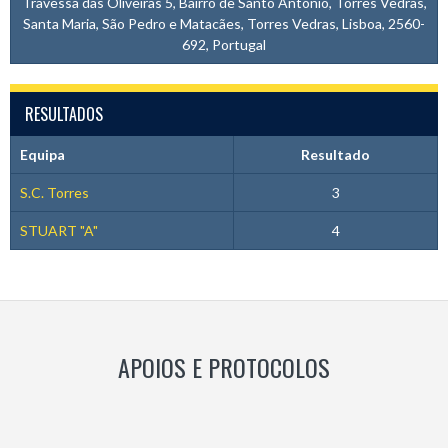
Travessa das Oliveiras 5, Bairro de Santo António, Torres Vedras,
Santa Maria, São Pedro e Matacães, Torres Vedras, Lisboa, 2560-
692, Portugal
RESULTADOS
Equipa
Resultado
S.C. Torres
3
STUART "A"
4
APOIOS E PROTOCOLOS