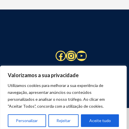
Facebook
Instagram
YouTube
Valorizamos a sua privacidade
Utilizamos cookies para melhorar a sua experiência de
navegação, apresentar anúncios ou conteúdos
personalizados e analisar o nosso tráfego. Ao clicar em
"Aceitar Todos", concorda com a utilização de cookies.
© 2026 STUART HCM | TODOS OS DIREITOS RESERVADOS
DESENVOLVIDO POR
JOSEXAVIER.COM
Personalizar
Rejeitar
Aceite tudo