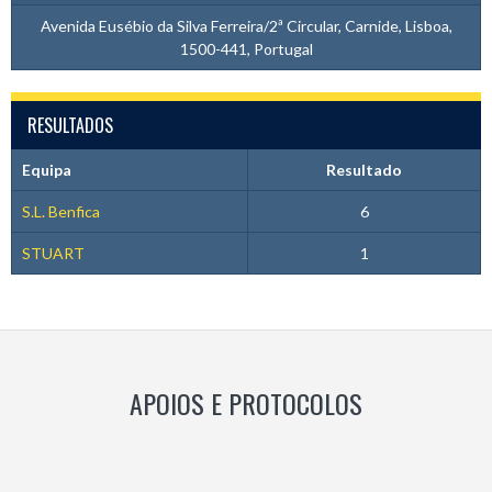
Avenida Eusébio da Silva Ferreira/2ª Circular, Carnide, Lisboa,
1500-441, Portugal
RESULTADOS
Equipa
Resultado
S.L. Benfica
6
STUART
1
APOIOS E PROTOCOLOS