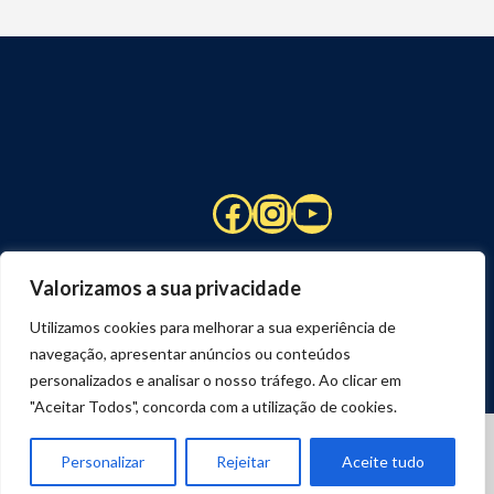
Facebook
Instagram
YouTube
Valorizamos a sua privacidade
Utilizamos cookies para melhorar a sua experiência de
navegação, apresentar anúncios ou conteúdos
personalizados e analisar o nosso tráfego. Ao clicar em
"Aceitar Todos", concorda com a utilização de cookies.
© 2026 STUART HCM | TODOS OS DIREITOS RESERVADOS
DESENVOLVIDO POR
JOSEXAVIER.COM
Personalizar
Rejeitar
Aceite tudo