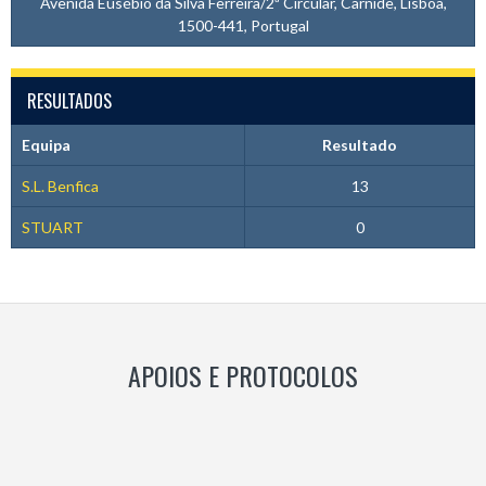
Avenida Eusébio da Silva Ferreira/2ª Circular, Carnide, Lisboa,
1500-441, Portugal
RESULTADOS
Equipa
Resultado
S.L. Benfica
13
STUART
0
APOIOS E PROTOCOLOS