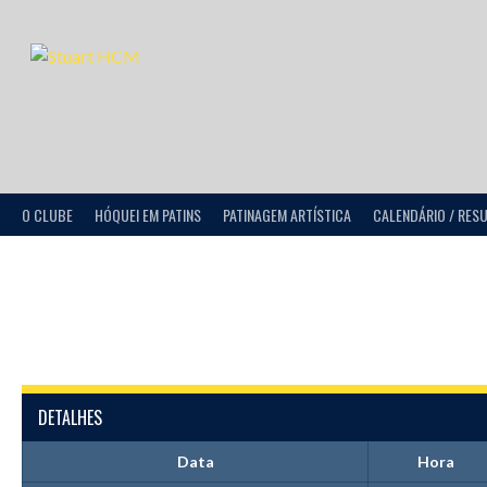
O CLUBE
HÓQUEI EM PATINS
PATINAGEM ARTÍSTICA
CALENDÁRIO / RES
DETALHES
Data
Hora