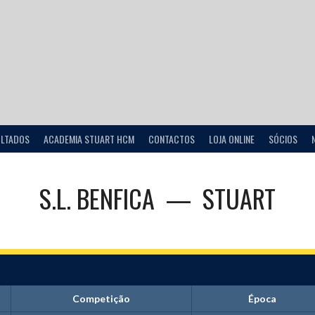
ULTADOS
ACADEMIA STUART HCM
CONTACTOS
LOJA ONLINE
SÓCIOS
S.L. BENFICA
—
STUART
Competição
Época