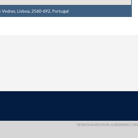
s Vedras, Lisboa, 2560-692, Portugal
DESENVOLVIDO POR
JOSEXAVIER.COM