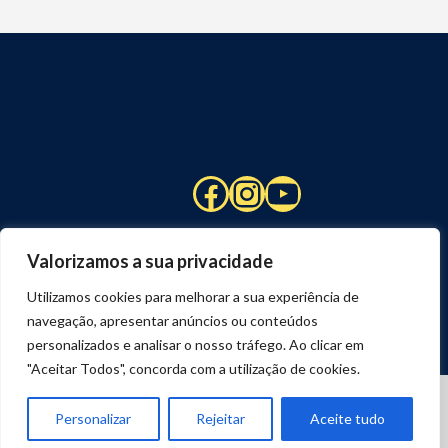
Facebook
Instagram
YouTube
Valorizamos a sua privacidade
Utilizamos cookies para melhorar a sua experiência de
navegação, apresentar anúncios ou conteúdos
personalizados e analisar o nosso tráfego. Ao clicar em
"Aceitar Todos", concorda com a utilização de cookies.
© 2026 STUART HCM | TODOS OS DIREITOS RESERVADOS
DESENVOLVIDO POR
JOSEXAVIER.COM
Personalizar
Rejeitar
Aceite tudo