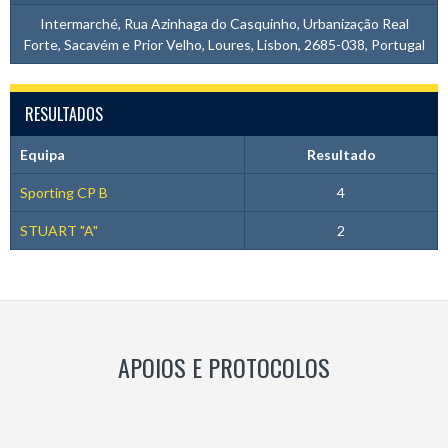
Intermarché, Rua Azinhaga do Casquinho, Urbanização Real
Forte, Sacavém e Prior Velho, Loures, Lisbon, 2685-038, Portugal
RESULTADOS
Equipa
Resultado
Sporting CP B
4
STUART "A"
2
APOIOS E PROTOCOLOS