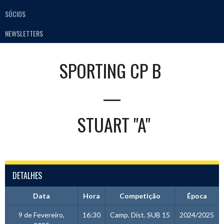
SÓCIOS
NEWSLETTERS
SPORTING CP B
—
STUART "A"
DETALHES
Data
Hora
Competição
Época
9 de Fevereiro,
16:30
Camp. Dist. SUB 15
2024/2025