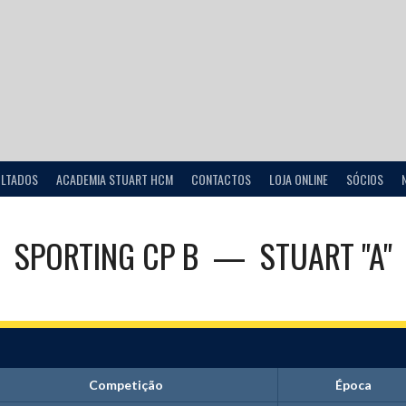
ULTADOS
ACADEMIA STUART HCM
CONTACTOS
LOJA ONLINE
SÓCIOS
SPORTING CP B
—
STUART "A"
Competição
Época