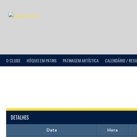
O CLUBE
HÓQUEI EM PATINS
PATINAGEM ARTÍSTICA
CALENDÁRIO / RES
DETALHES
Data
Hora