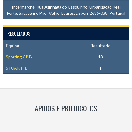
Intermarché, Rua Azinhaga do Casquinho, Urbanização Real
Forte, Sacavém e Prior Velho, Loures, Lisbon, 2685-038, Portugal
RESULTADOS
Equipa
Resultado
Sporting CP B
18
STUART "B"
1
APOIOS E PROTOCOLOS