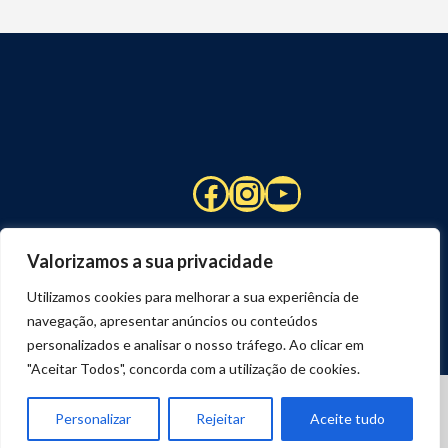
Facebook
Instagram
YouTube
Valorizamos a sua privacidade
Utilizamos cookies para melhorar a sua experiência de
navegação, apresentar anúncios ou conteúdos
personalizados e analisar o nosso tráfego. Ao clicar em
"Aceitar Todos", concorda com a utilização de cookies.
© 2026 STUART HCM | TODOS OS DIREITOS RESERVADOS
DESENVOLVIDO POR
JOSEXAVIER.COM
Personalizar
Rejeitar
Aceite tudo